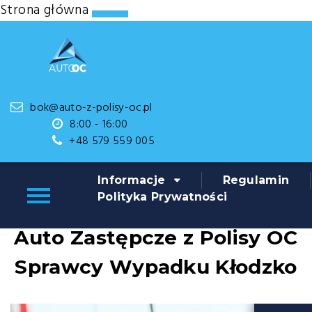
Strona główna
Strona główna
Kłodzko - Auto z Polisy OC Sprawcy za Darmo
bok@auto-z-polisy-oc.pl
8:00 - 16:00
+48 579 559 005
BEZGOTÓWKOWY WYNAJEM AUTA Z OC
SPRAWCY
Informacje
Regulamin
Auto z Polisy OC za Darmo - Kłodzko.
Polityka Prywatności
Auto Zastępcze z Polisy OC
Sprawcy Wypadku Kłodzko